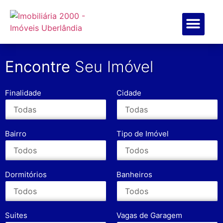
ENCONTRE SEU IMÓVEL
SOBRE NÓS
MEUS FAVOR
Encontre
Seu Imóvel
Finalidade
Cidade
Bairro
Tipo de Imóvel
Dormitórios
Banheiros
Suites
Vagas de Garagem