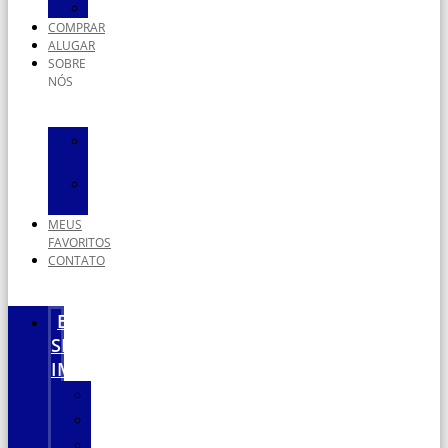
Terrenos
COMPRAR
ALUGAR
SOBRE
NÓS
A
Empresa
Nossos
Serviços
MEUS
FAVORITOS
CONTATO
ENCONTRE
SEU
IMÓVEL
Apartamentos
Casas
Salas