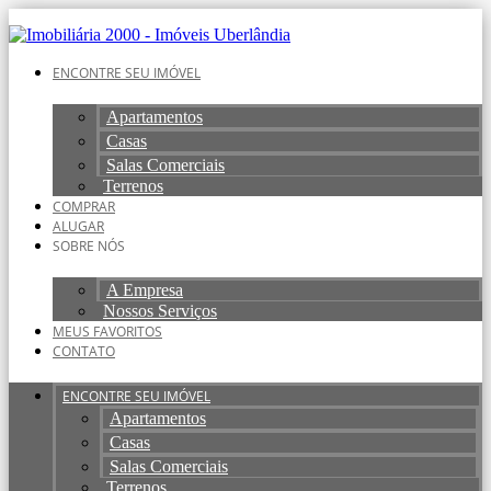
Ir
para
o
ENCONTRE SEU IMÓVEL
conteúdo
Apartamentos
Casas
Salas Comerciais
Terrenos
COMPRAR
ALUGAR
SOBRE NÓS
A Empresa
Nossos Serviços
MEUS FAVORITOS
CONTATO
ENCONTRE SEU IMÓVEL
Apartamentos
Casas
Salas Comerciais
Terrenos