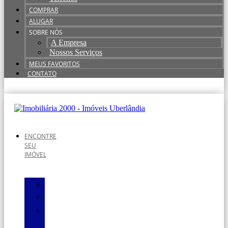
COMPRAR
ALUGAR
SOBRE NÓS
A Empresa
Nossos Serviços
MEUS FAVORITOS
CONTATO
ENCONTRE
SEU
IMÓVEL
Apartamentos
Casas
Salas
Comerciais