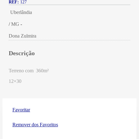
REF:
127
Uberlândia
/
MG
-
Dona Zulmira
Descrição
Terreno com 360m²
12×30
Favoritar
Remover dos Favoritos