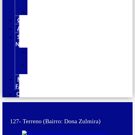
Comerciais
Terrenos
COMPRAR
ALUGAR
SOBRE
NÓS
A
Empresa
Nossos
Serviços
MEUS
FAVORITOS
CONTATO
127- Terreno (Bairro: Dona Zulmira)