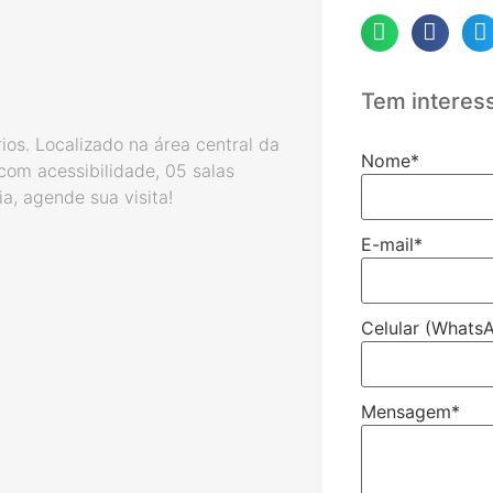
Tem interes
rios. Localizado na área central da
Nome
*
com acessibilidade, 05 salas
a, agende sua visita!
E-mail
*
Celular (Whats
Mensagem
*