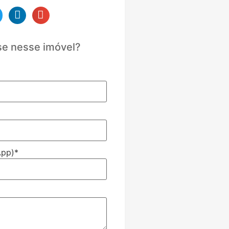
se nesse imóvel?
App)
*