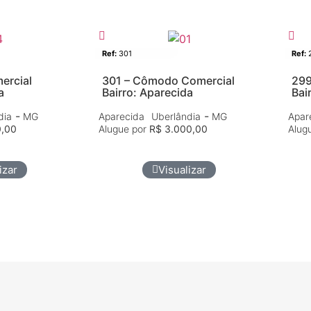
Aluguel
Comércio
Aluguel
Comé
Ref:
301
Ref:
ercial
301 – Cômodo Comercial
299
a
Bairro: Aparecida
Bai
-
-
dia
MG
Aparecida
Uberlândia
MG
Apar
0,00
Alugue por
R$ 3.000,00
Alug
izar
Visualizar