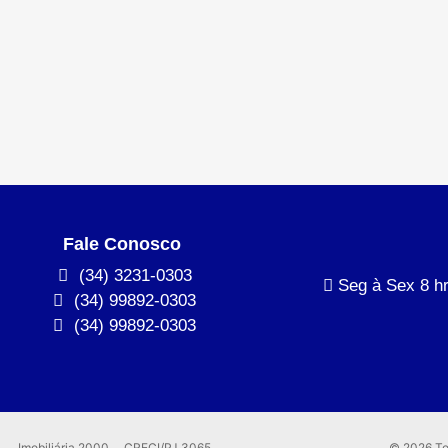
Fale Conosco
(34) 3231-0303
Seg à Sex 8 hr
(34) 99892-0303
(34) 99892-0303
Imobiliária 2000
CRECI/PJ 3065
© 2026 To