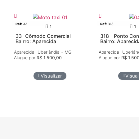
Comércio
Aluguel
Comércio
Ref:
33
Ref:
318
1
1
33- Cômodo Comercial
318 – Ponto Com
Bairro: Aparecida
Bairro: Aparecid
-
Aparecida
Uberlândia
MG
Aparecida
Uberlân
Alugue por
R$ 1.500,00
Alugue por
R$ 1.50
Visualizar
Visual