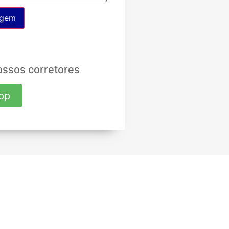
agem
ossos corretores
pp