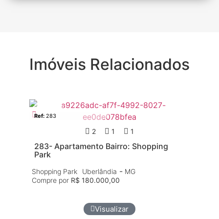
Imóveis Relacionados
Apartamento
Venda
Apa
Ref:
283
Ref
2
1
1
22
Eu
283- Apartamento Bairro: Shopping
Park
Jar
Com
-
Shopping Park
Uberlândia
MG
Compre por
R$ 180.000,00
Visualizar