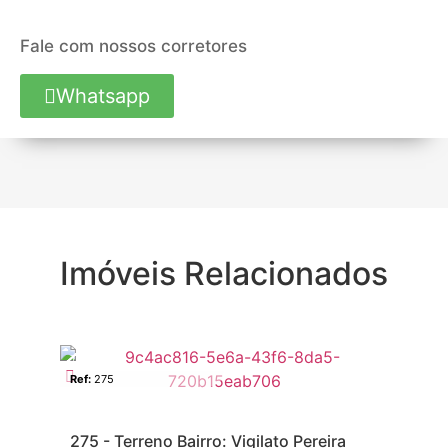
Fale com nossos corretores
Whatsapp
Imóveis Relacionados
Terreno
Venda
Ter
Ref:
275
Ref
12
275 - Terreno Bairro: Vigilato Pereira