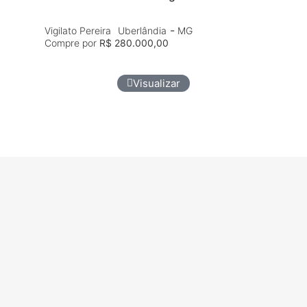
Don
Com
-
Vigilato Pereira
Uberlândia
MG
Compre por
R$ 280.000,00
Visualizar